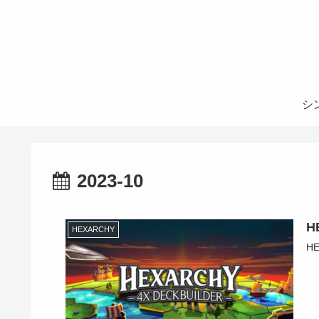
シ
2023-10
H
HEXARCHY
H