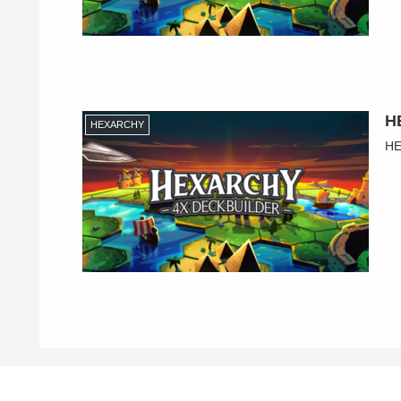
H
HEXARCHY
H