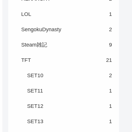
LOL
1
SengokuDynasty
2
Steam雑記
9
TFT
21
SET10
2
SET11
1
SET12
1
SET13
1