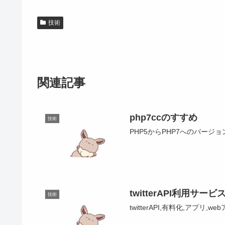
技術
関連記事
php7ccのすすめ
技術
PHP5からPHP7へのバージ
twitterAPI利用
技術
twitterAPI,有料化,アプリ,we