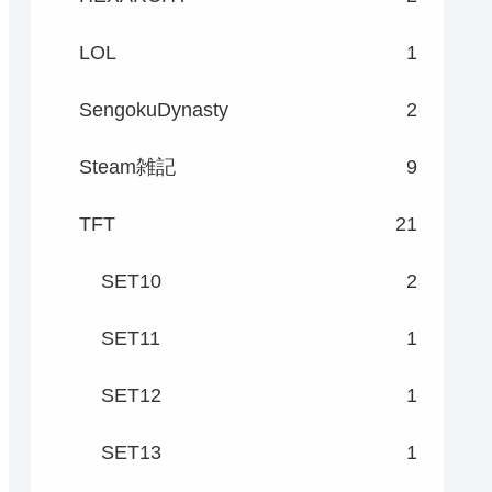
LOL
1
SengokuDynasty
2
Steam雑記
9
TFT
21
SET10
2
SET11
1
SET12
1
SET13
1