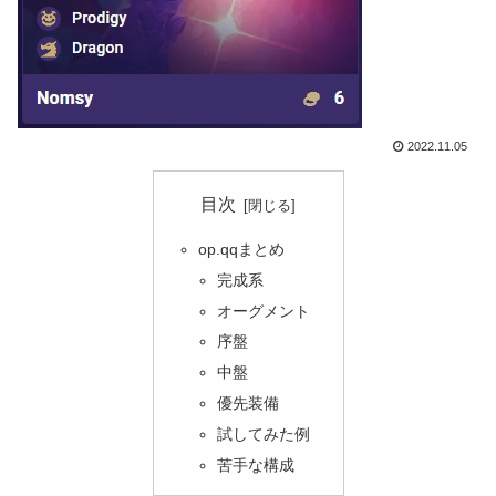
2022.11.05
目次
op.qqまとめ
完成系
オーグメント
序盤
中盤
優先装備
試してみた例
苦手な構成