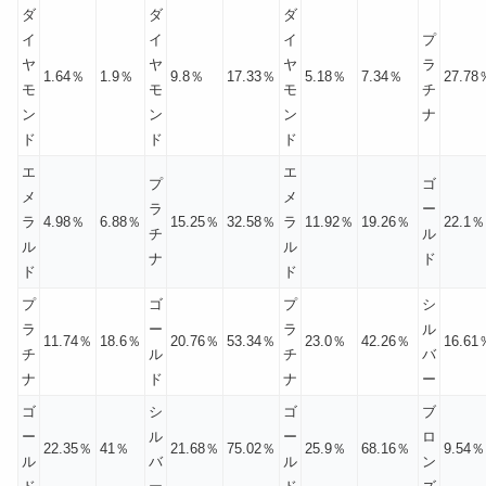
ダ
ダ
ダ
イ
イ
イ
プ
ヤ
ヤ
ヤ
ラ
1.64％
1.9％
9.8％
17.33％
5.18％
7.34％
27.78
モ
モ
モ
チ
ン
ン
ン
ナ
ド
ド
ド
エ
エ
プ
ゴ
メ
メ
ラ
ー
ラ
4.98％
6.88％
15.25％
32.58％
ラ
11.92％
19.26％
22.1％
チ
ル
ル
ル
ナ
ド
ド
ド
プ
ゴ
プ
シ
ラ
ー
ラ
ル
11.74％
18.6％
20.76％
53.34％
23.0％
42.26％
16.61
チ
ル
チ
バ
ナ
ド
ナ
ー
ゴ
シ
ゴ
ブ
ー
ル
ー
ロ
22.35％
41％
21.68％
75.02％
25.9％
68.16％
9.54％
ル
バ
ル
ン