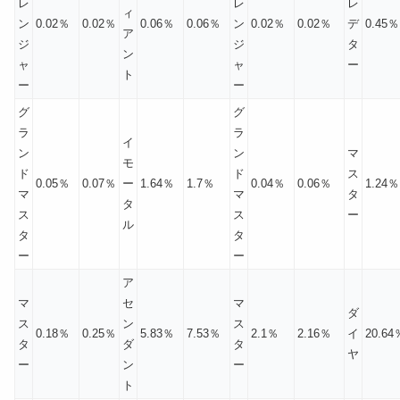
レ
レ
レ
ィ
ン
0.02％
0.02％
0.06％
0.06％
ン
0.02％
0.02％
デ
0.45％
ア
ジ
ジ
タ
ン
ャ
ャ
ー
ト
ー
ー
グ
グ
ラ
ラ
イ
ン
ン
マ
モ
ド
ド
ス
0.05％
0.07％
ー
1.64％
1.7％
0.04％
0.06％
1.24％
マ
マ
タ
タ
ス
ス
ー
ル
タ
タ
ー
ー
ア
マ
セ
マ
ダ
ス
ン
ス
0.18％
0.25％
5.83％
7.53％
2.1％
2.16％
イ
20.64
タ
ダ
タ
ヤ
ー
ン
ー
ト