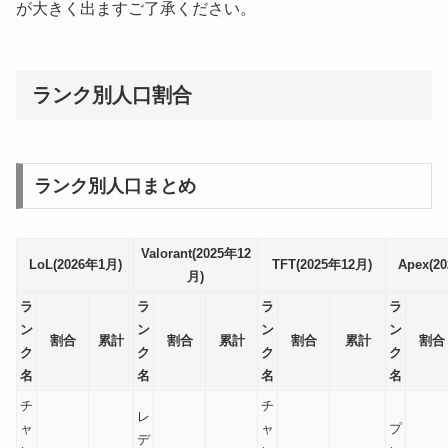
が大きく出ますご了承ください。
ランク別人口割合
ランク別人口まとめ
Valorant(2025年12
LoL(2026年1月)
TFT(2025年12月)
Apex(2
月)
ラ
ラ
ラ
ラ
ン
ン
ン
ン
割合
累計
割合
累計
割合
累計
割合
ク
ク
ク
ク
名
名
名
名
チ
チ
レ
ャ
ャ
プ
デ