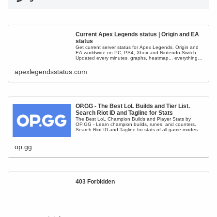
Current Apex Legends status | Origin and EA
status
Get current server status for Apex Legends, Origin and
EA worldwide on PC, PS4, Xbox and Nintendo Switch.
Updated every minutes, graphs, heatmap... everything
y...
apexlegendsstatus.com
OP.GG - The Best LoL Builds and Tier List.
Search Riot ID and Tagline for Stats
The Best LoL Champion Builds and Player Stats by
OP.GG - Learn champion builds, runes, and counters.
Search Riot ID and Tagline for stats of all game modes.
op.gg
403 Forbidden