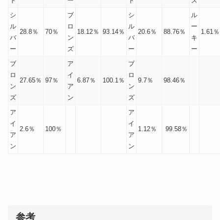
ド
ー
ド
ズ
シ
ブ
シ
ル
ル
ロ
ル
ー
28.8％
70％
18.12％
93.14％
20.6％
88.76％
1.61％
バ
ン
バ
キ
ー
ズ
ー
ー
ブ
ア
ブ
ロ
イ
ロ
27.65％
97％
6.87％
100.1％
9.7％
98.46％
ン
ア
ン
ズ
ン
ズ
ア
ア
イ
イ
2.6％
100％
1.12％
99.58％
ア
ア
ン
ン
参考