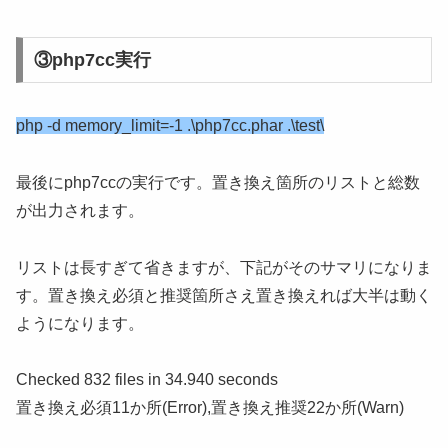
③php7cc実行
php -d memory_limit=-1 .\php7cc.phar .\test\
最後にphp7ccの実行です。置き換え箇所のリストと総数
が出力されます。
リストは長すぎて省きますが、下記がそのサマリになりま
す。置き換え必須と推奨箇所さえ置き換えれば大半は動く
ようになります。
Checked 832 files in 34.940 seconds
置き換え必須11か所(Error),置き換え推奨22か所(Warn)