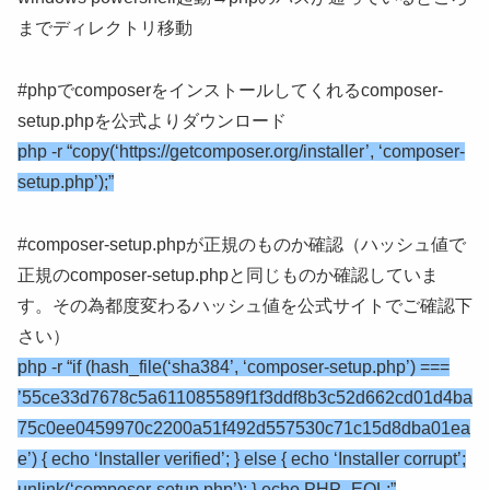
までディレクトリ移動
#phpでcomposerをインストールしてくれるcomposer-
setup.phpを公式よりダウンロード
php -r “copy(‘https://getcomposer.org/installer’, ‘composer-
setup.php’);”
#composer-setup.phpが正規のものか確認（ハッシュ値で
正規のcomposer-setup.phpと同じものか確認していま
す。その為都度変わるハッシュ値を公式サイトでご確認下
さい）
php -r “if (hash_file(‘sha384’, ‘composer-setup.php’) ===
’55ce33d7678c5a611085589f1f3ddf8b3c52d662cd01d4ba
75c0ee0459970c2200a51f492d557530c71c15d8dba01ea
e’) { echo ‘Installer verified’; } else { echo ‘Installer corrupt’;
unlink(‘composer-setup.php’); } echo PHP_EOL;”